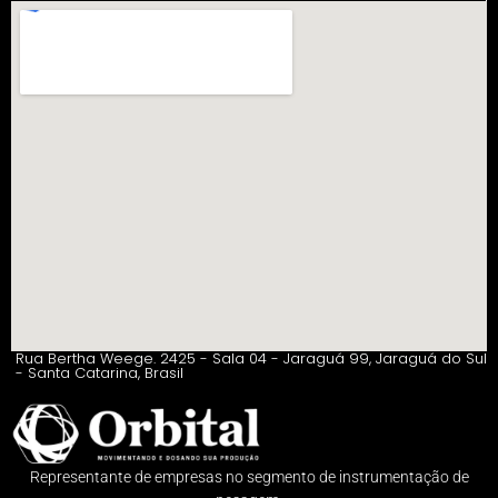
Rua Bertha Weege. 2425 - Sala 04 - Jaraguá 99, Jaraguá do Sul
- Santa Catarina, Brasil
Representante de empresas no segmento de instrumentação de