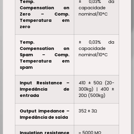
Temp.
± 0,03% da
Compensation on
capacidade
Zero – Comp.
nominal/10°C
Temperatura em
zero
Temp.
± 0,03% da
Compensation on
capacidade
Spam – Comp.
nominal/10°C
Temperatura em
spam
Input Resistance –
410 ± 50Ω (20-
Impedância de
300kg) | 400 ±
entrada
20Ω (500kg)
Output impedance –
352 ± 3Ω
Impedância de saída
Insulation resistance
≥ 5000 MΩ