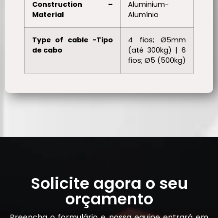
Construction –
Aluminium-
Material
Alumínio
Type of cable -Tipo
4 fios; Ø5mm
de cabo
(até 300kg) | 6
fios; Ø5 (500kg)
Solicite agora o seu
orçamento
Preencha o formulário e nossa equipe entrará em