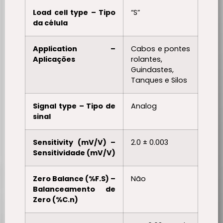
Load cell type – Tipo
“S”
da célula
Application –
Cabos e pontes
Aplicações
rolantes,
Guindastes,
Tanques e Silos
Signal type – Tipo de
Analog
sinal
Sensitivity (mV/V) –
2.0 ± 0.003
Sensitividade (mV/V)
Zero Balance (%F.S) –
Não
Balanceamento de
Zero (%C.n)