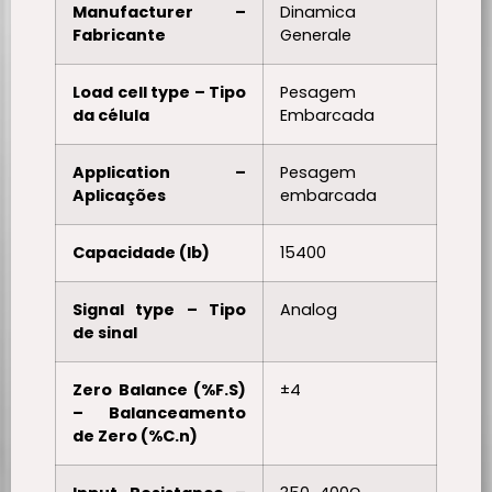
Manufacturer –
Dinamica
Fabricante
Generale
Load cell type – Tipo
Pesagem
da célula
Embarcada
Application –
Pesagem
Aplicações
embarcada
Capacidade (lb)
15400
Signal type – Tipo
Analog
de sinal
Zero Balance (%F.S)
±4
– Balanceamento
de Zero (%C.n)