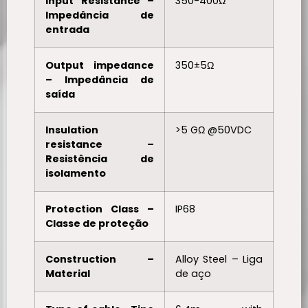
Input Resistance –
350-400Ω
Impedância de
entrada
Output impedance
350±5Ω
– Impedância de
saída
Insulation
>5 GΩ @50VDC
resistance –
Resistência de
isolamento
Protection Class –
IP68
Classe de proteção
Construction –
Alloy Steel – Liga
Material
de aço