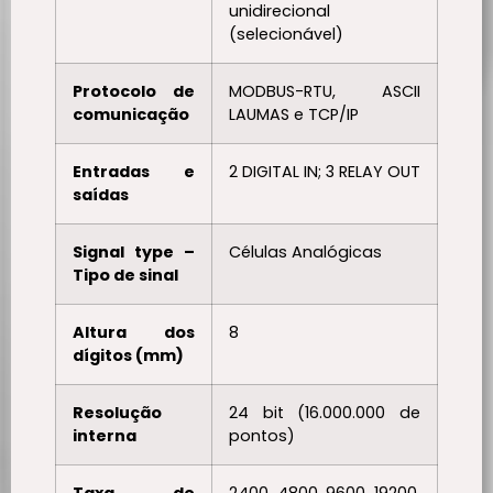
unidirecional
(selecionável)
Protocolo de
MODBUS-RTU, ASCII
comunicação
LAUMAS e TCP/IP
Entradas e
2 DIGITAL IN; 3 RELAY OUT
saídas
Signal type –
Células Analógicas
Tipo de sinal
Altura dos
8
dígitos (mm)
Resolução
24 bit (16.000.000 de
interna
pontos)
Taxa de
2400, 4800, 9600, 19200,