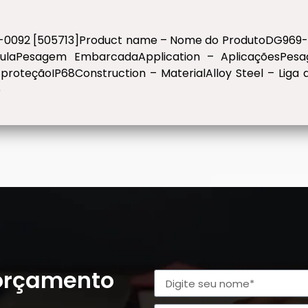
-0092 [505713]Product name – Nome do ProdutoDG969-
élulaPesagem EmbarcadaApplication – AplicaçõesPes
 proteçãoIP68Construction – MaterialAlloy Steel – Lig
5
 orçamento