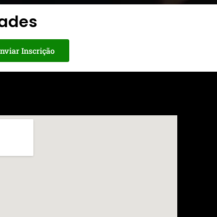
dades
nviar Inscrição