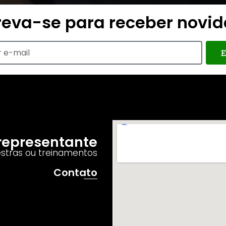
reva-se para receber novi
E
o representante
estras ou treinamentos
Contato