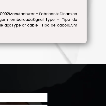
0092Manufacturer – FabricanteDinamica
agem embarcadaSignal type – Tipo de
a de açoType of cable -Tipo de cabo10.5m