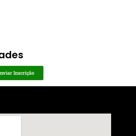
dades
nviar Inscrição