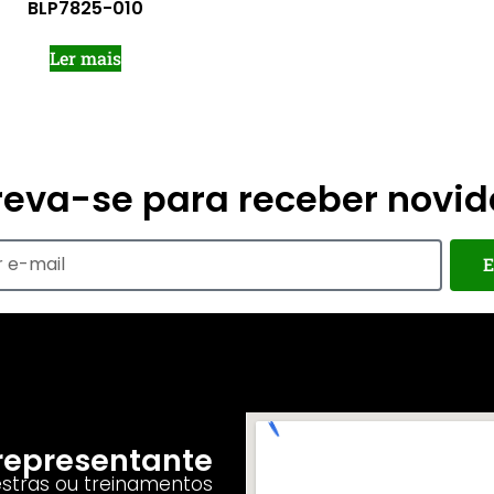
BLP7825-010
Ler mais
reva-se para receber novi
E
o representante
estras ou treinamentos