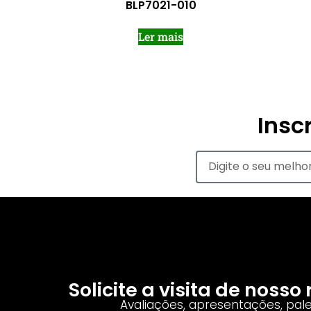
BLP7021-010
Ler mais
Insc
Solicite a visita de noss
Avaliações, apresentações, pal