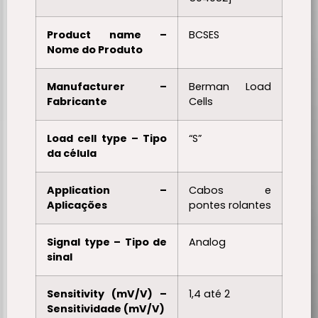
Product name –
BCSES
Nome do Produto
Manufacturer –
Berman Load
Fabricante
Cells
Load cell type – Tipo
“S”
da célula
Application –
Cabos e
Aplicações
pontes rolantes
Signal type – Tipo de
Analog
sinal
Sensitivity (mV/V) –
1,4 até 2
Sensitividade (mV/V)