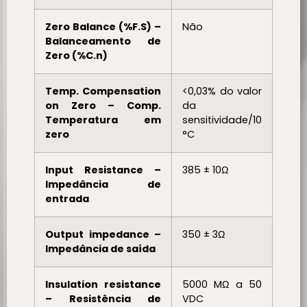
Zero Balance (%F.S) –
Não
Balanceamento de
Zero (%C.n)
Temp. Compensation
<0,03% do valor
on Zero – Comp.
da
Temperatura em
sensitividade/10
zero
°C
Input Resistance –
385 ± 10Ω
Impedância de
entrada
Output impedance –
350 ± 3Ω
Impedância de saída
Insulation resistance
5000 MΩ a 50
– Resistência de
VDC