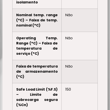
isolamento
Nominal temp. range
Não
(°C) – Faixa de temp.
nominal (°C)
Operating Temp.
Não
Range (°C) – Faixa de
temperatura de
serviço (°C)
Faixa de temperatura
Não
de armazenamento
(°C)
Safe Load Limit (%F.S)
150
– Limite de
sobrecarga segura
(%Cn)