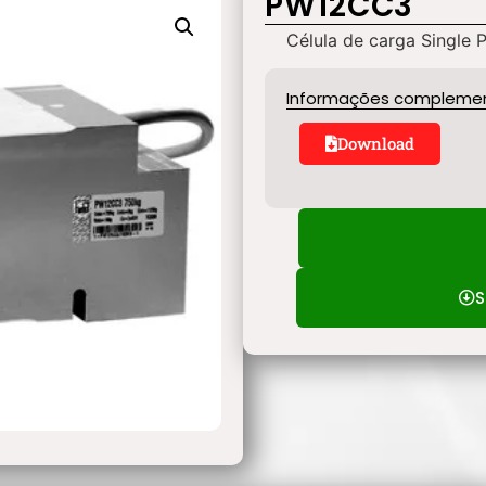
PW12CC3
Célula de carga Single P
Informações compleme
Download
S