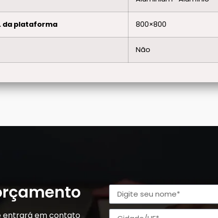
 da plataforma
800×800
Não
 orçamento
e entrará em contato