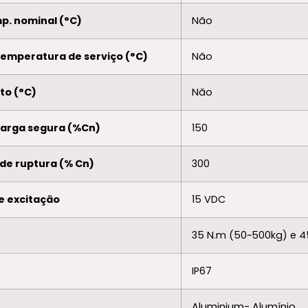
p. nominal (°C)
Não
temperatura de serviço (°C)
Não
to (°C)
Não
ecarga segura (%Cn)
150
 de ruptura (% Cn)
300
e excitação
15 VDC
35 N.m (50~500kg) e 4
IP67
Aluminium- Alumínio