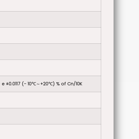
 e ±0.0117 (- 10℃～+20℃) % of Cn/10K