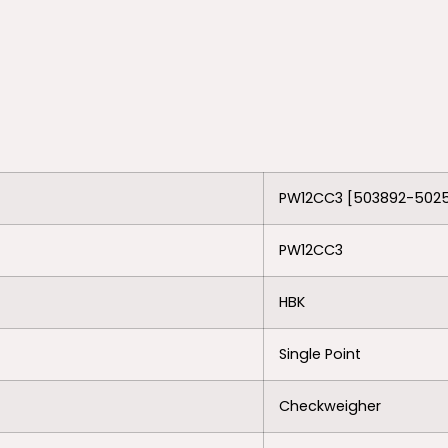
PW12CC3 [503892-502
PW12CC3
HBK
Single Point
Checkweigher