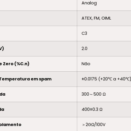
Analog
ATEX, FM, OIML
C3
V)
2.0
e Zero (%C.n)
Não
 Temperatura em spam
±0.0175 (+20℃ a +40℃)
ada
300～500 Ω
da
400±0.3 Ω
isolamento
＞2GΩ/100V