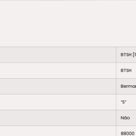
BTSH [
BTSH
Berman
“S”
Não
88000