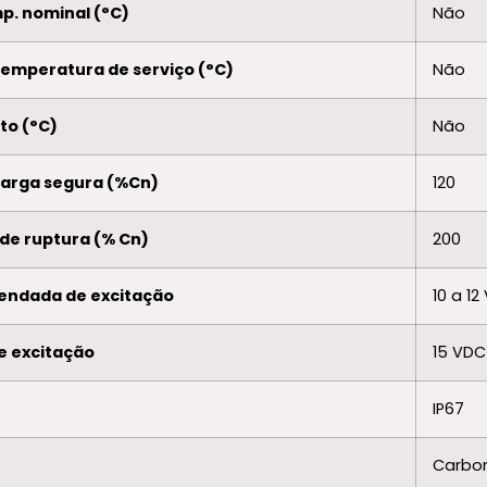
p. nominal (°C)
Não
temperatura de serviço (°C)
Não
to (°C)
Não
ecarga segura (%Cn)
120
 de ruptura (% Cn)
200
endada de excitação
10 a 12
e excitação
15 VDC
IP67
Carbon