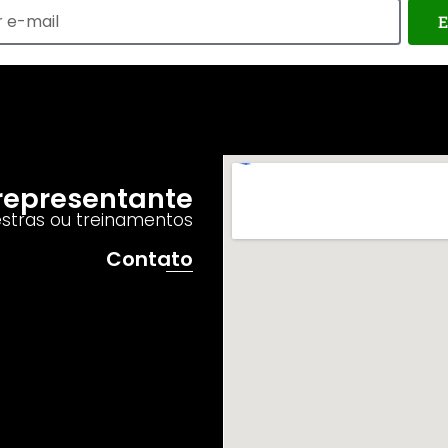
E
o representante
estras ou treinamentos
Contato