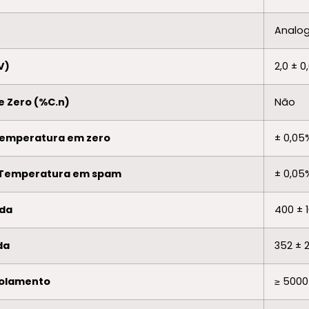
Analo
V)
2,0 ± 0
e Zero (%C.n)
Não
Temperatura em zero
± 0,05
 Temperatura em spam
± 0,05
ada
400 ± 
da
352 ± 
isolamento
≥ 5000