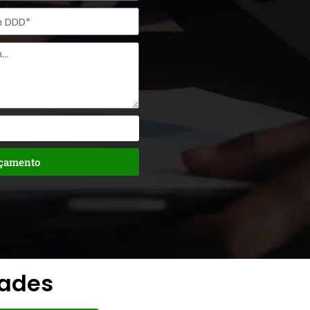
rçamento
dades