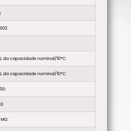
g
,002
% da capacidade nominal/10°C
% da capacidade nominal/10°C
10Ω
2Ω
 MΩ