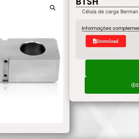
BTSH
Célula de carga Berman
Informações compleme
Download
S