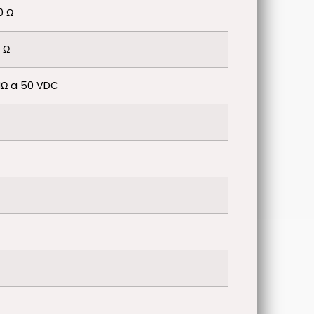
0 Ω
 Ω
Ω a 50 VDC