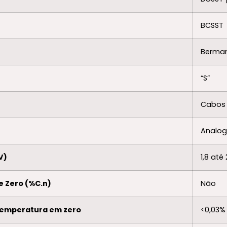
BCSST
Berman
“S”
Cabos 
Analog
V)
1,8 até 
e Zero (%C.n)
Não
Temperatura em zero
<0,03% 