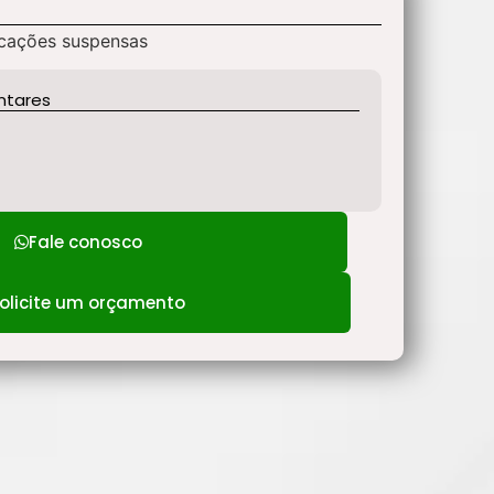
icações suspensas
ntares
Fale conosco
olicite um orçamento