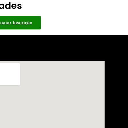
dades
nviar Inscrição