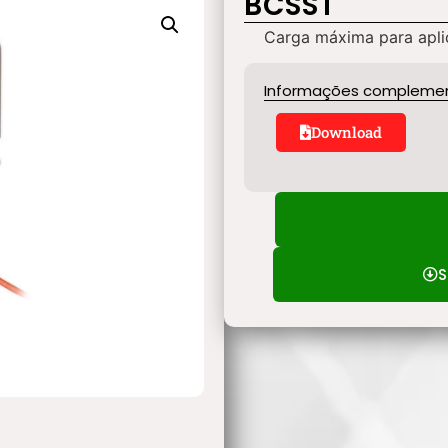
BCSST
Carga máxima para apl
Informações compleme
Download
S