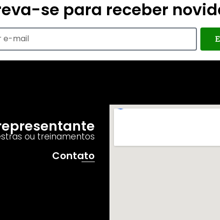
reva-se para receber novi
E
o representante
estras ou treinamentos
Contato