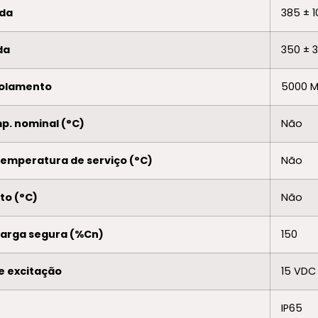
ada
385 ± 1
da
350 ± 3
isolamento
5000 M
p. nominal (°C)
Não
temperatura de serviço (°C)
Não
to (°C)
Não
ecarga segura (%Cn)
150
e excitação
15 VDC
IP65