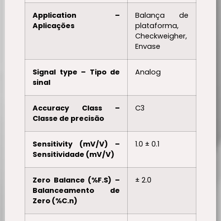
Application –
Balança de
Aplicações
plataforma,
Checkweigher,
Envase
Signal type – Tipo de
Analog
sinal
Accuracy Class –
C3
Classe de precisão
Sensitivity (mV/V) –
1.0 ± 0.1
Sensitividade (mV/V)
Zero Balance (%F.S) –
± 2.0
Balanceamento de
Zero (%C.n)