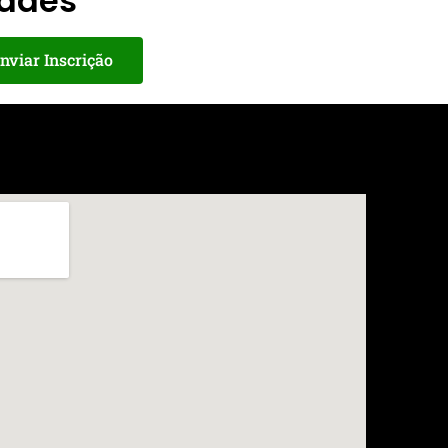
dades
nviar Inscrição