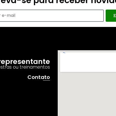
reva-se para receber novi
E
o representante
estras ou treinamentos
Contato