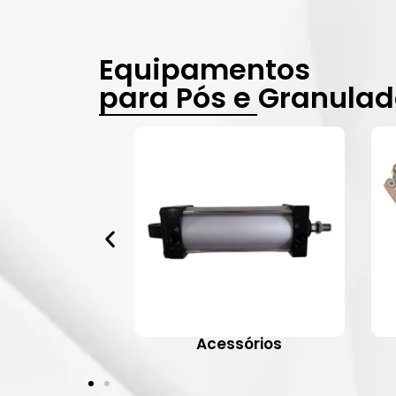
Equipamentos
para Pós e Granula
vulas
Acessórios