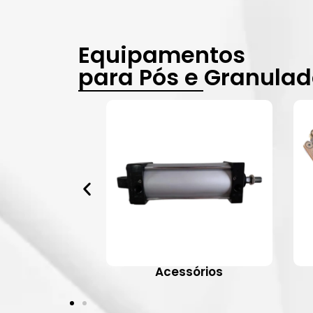
Equipamentos
para Pós e Granula
vulas
Acessórios