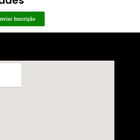
dades
nviar Inscrição