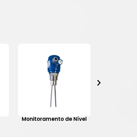
Monitoramento de Nível
Motovib