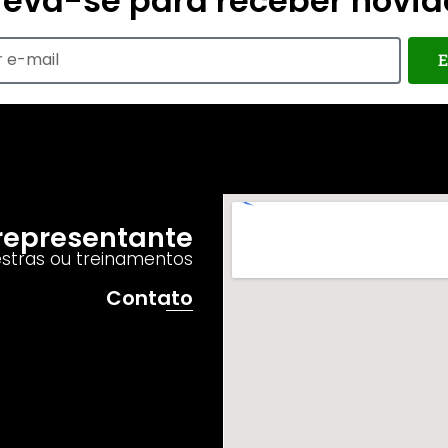
reva-se para receber novi
E
o representante
estras ou treinamentos
Contato