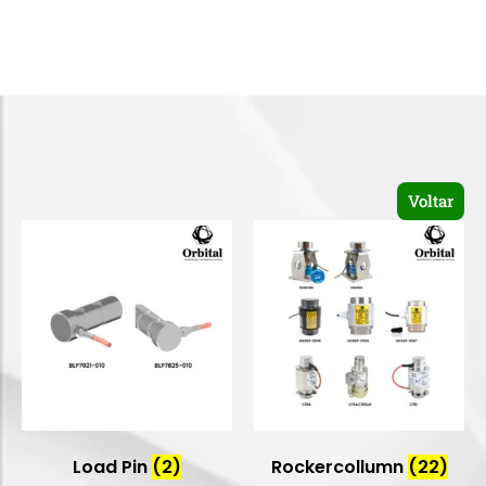
Voltar
Load Pin
(2)
Rockercollumn
(22)