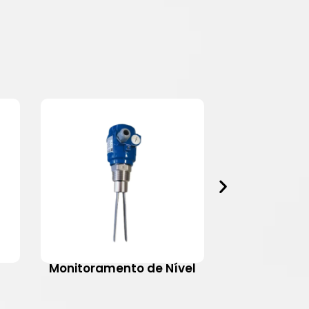
Monitoramento de Nível
Motovib