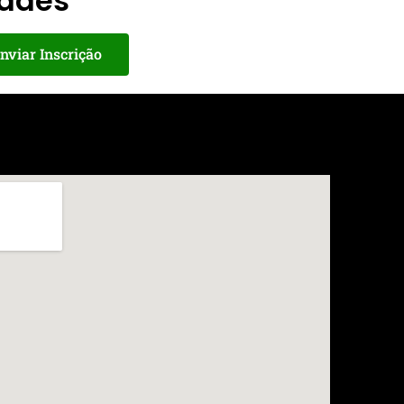
dades
nviar Inscrição