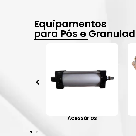
Equipamentos
para Pós e Granula
vulas
Acessórios