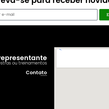
reva-se para receber novi
E
o representante
estras ou treinamentos
Contato