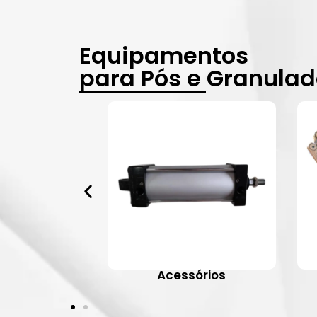
Equipamentos
para Pós e Granula
vulas
Acessórios