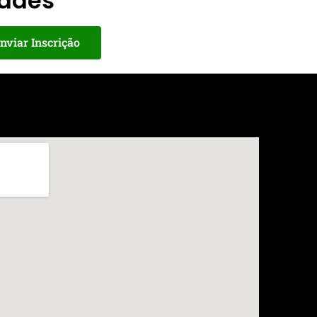
dades
nviar Inscrição