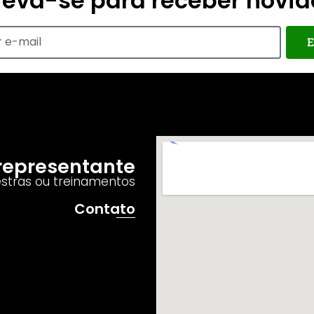
reva-se para receber novi
E
o representante
estras ou treinamentos
Contato