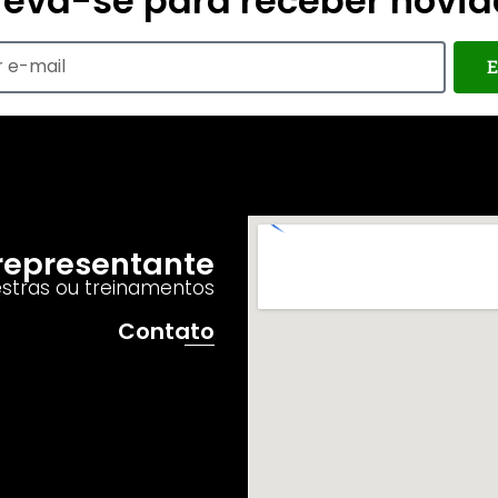
reva-se para receber novi
E
o representante
estras ou treinamentos
Contato