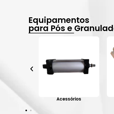
Equipamentos
para Pós e Granula
vulas
Acessórios