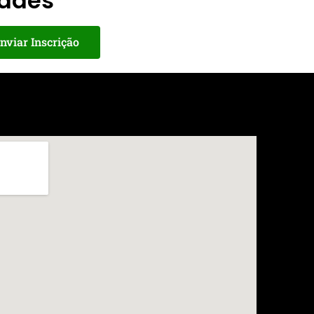
dades
nviar Inscrição