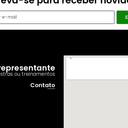
reva-se para receber novi
E
o representante
estras ou treinamentos
Contato