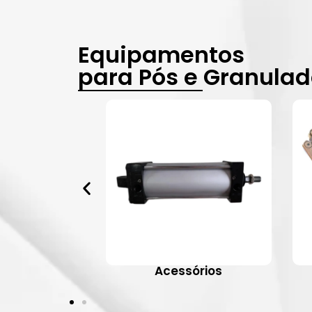
Equipamentos
para Pós e Granula
vulas
Acessórios