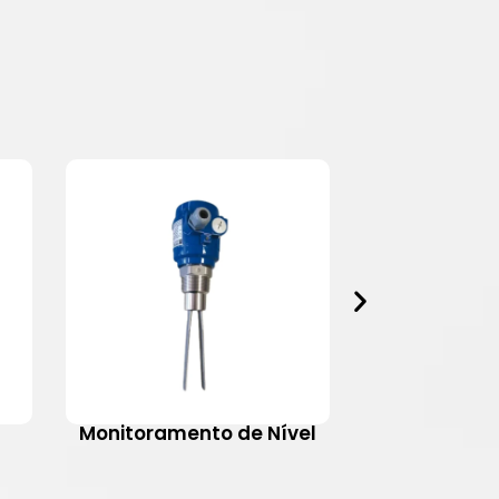
Monitoramento de Nível
Motovib