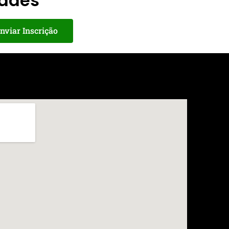
dades
nviar Inscrição