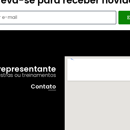
reva-se para receber novi
E
o representante
estras ou treinamentos
Contato