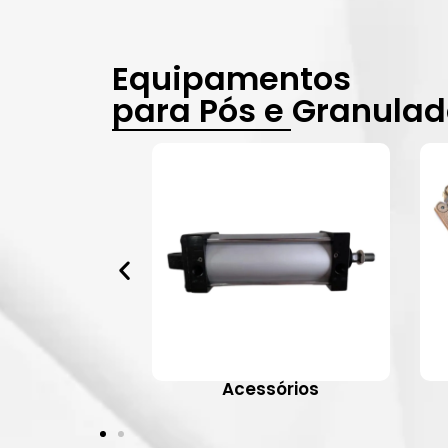
Equipamentos
para Pós e Granula
vulas
Acessórios