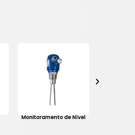
Monitoramento de Nível
Motovib