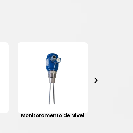
Monitoramento de Nível
Motovib