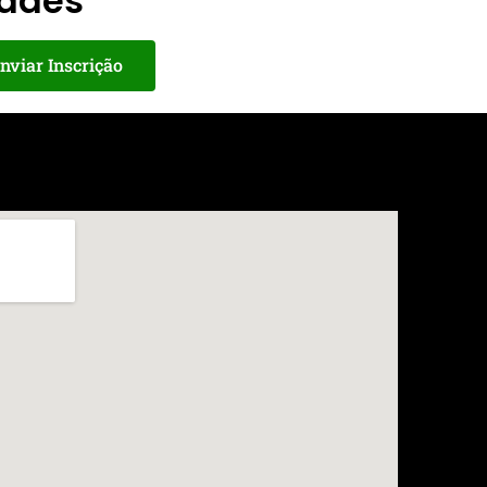
dades
nviar Inscrição