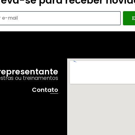
reva-se para receber novi
E
o representante
estras ou treinamentos
Contato