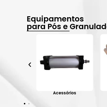
Equipamentos
para Pós e Granula
vulas
Acessórios