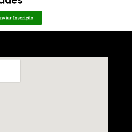
dades
nviar Inscrição