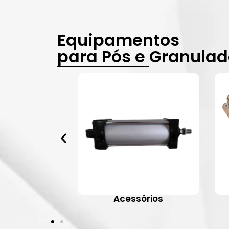
Equipamentos
para Pós e Granula
vulas
Acessórios