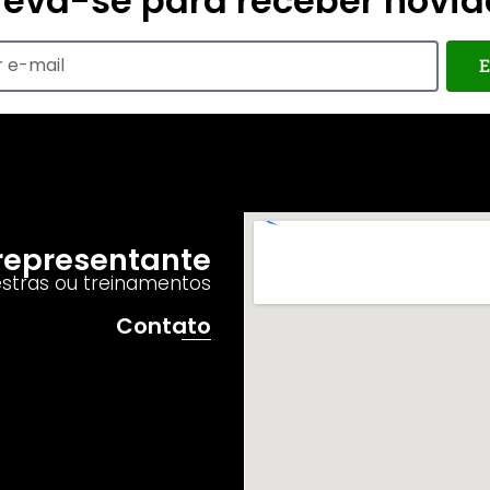
reva-se para receber novi
E
o representante
estras ou treinamentos
Contato