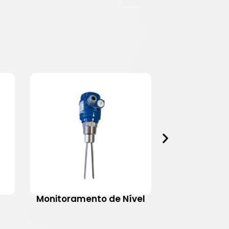
Monitoramento de Nível
Motovib