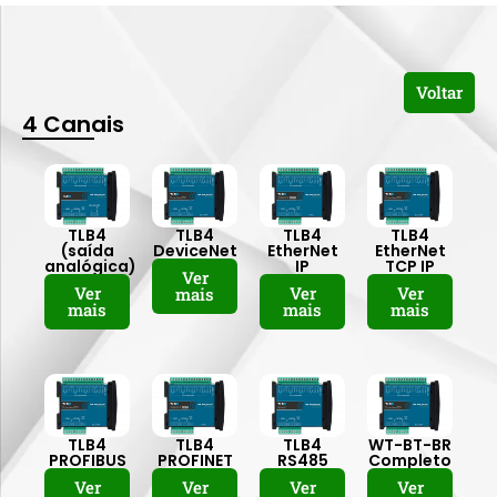
Voltar
4 Canais
TLB4
TLB4
TLB4
TLB4
(saída
DeviceNet
EtherNet
EtherNet
analógica)
IP
TCP IP
Ver
Ver
Ver
Ver
mais
mais
mais
mais
TLB4
TLB4
TLB4
WT-BT-BR
PROFIBUS
PROFINET
RS485
Completo
Ver
Ver
Ver
Ver