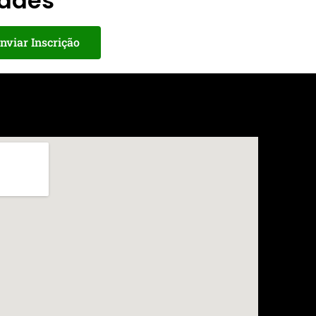
dades
nviar Inscrição