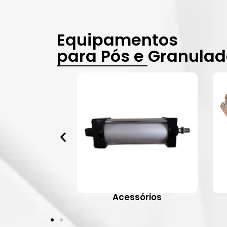
Equipamentos
para Pós e Granula
vulas
Acessórios