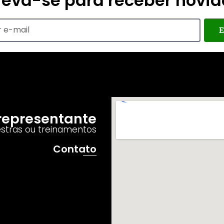
reva-se para receber novi
E
o representante
estras ou treinamentos
Contato