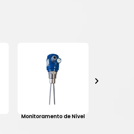
Monitoramento de Nível
Motovib