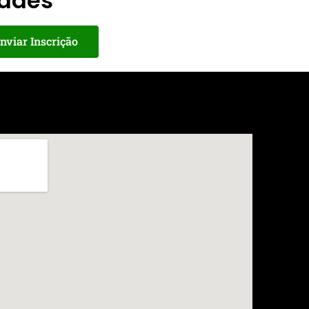
dades
nviar Inscrição