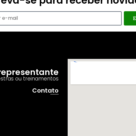
reva-se para receber novi
E
o representante
estras ou treinamentos
Contato