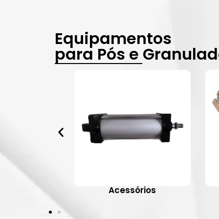
Equipamentos
para Pós e Granula
vulas
Acessórios