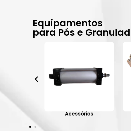
Equipamentos
para Pós e Granula
vulas
Acessórios