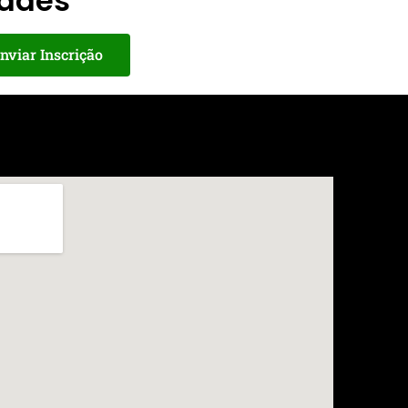
dades
nviar Inscrição