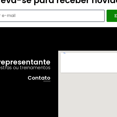
reva-se para receber novi
E
o representante
estras ou treinamentos
Contato