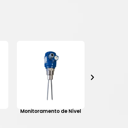
Monitoramento de Nível
Motovib